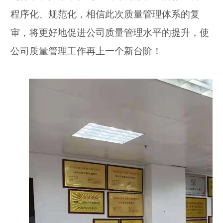
程序化、规范化，相信此次质量管理体系的复
审，将更好地促进公司质量管理水平的提升，使
公司质量管理工作再上一个新台阶！