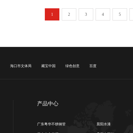
1
2
3
4
5
网
海口市文体局
藏宝中国
绿色创意
百度
产品中心
广东粤华不锈钢管
晨阳水漆