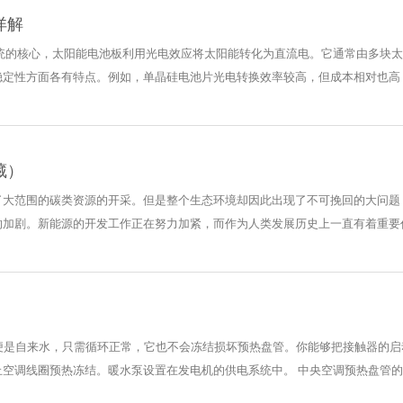
详解
系统的核心，太阳能电池板利用光电效应将太阳能转化为直流电。它通常由多块
定性方面各有特点。例如，单晶硅电池片光电转换效率较高，但成本相对也高；多
藏）
了大范围的碳类资源的开采。但是整个生态环境却因此出现了不可挽回的大问题
加剧。新能源的开发工作正在努力加紧，而作为人类发展历史上一直有着重要作用
即便是自来水，只需循环正常，它也不会冻结损坏预热盘管。你能够把接触器的
空调线圈预热冻结。暖水泵设置在发电机的供电系统中。 中央空调预热盘管的电