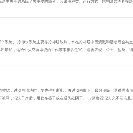
统是中央空调系统至关重要的部分，其采用种类、运行方式、结构形式等直接影响
两个系统。 冷却水系统主要靠冷却塔散热，水在冷却塔中因滴溅和活动后会与
断增加，这给中央空调系统的工作带来很多危害。 危害表现：尘土、盐类、细菌
简单擦拭，过滤网清洗时，要先停机断电，将过滤网取下，最好用吸尘器处理表
滤网，清洗干净后，用软布擦干或在通风处阴干。 02蒸发器清洗 久不清洗且未使