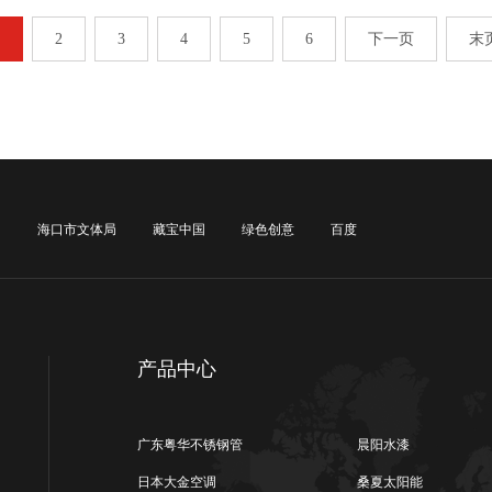
2
3
4
5
6
下一页
末
网
海口市文体局
藏宝中国
绿色创意
百度
产品中心
广东粤华不锈钢管
晨阳水漆
日本大金空调
桑夏太阳能