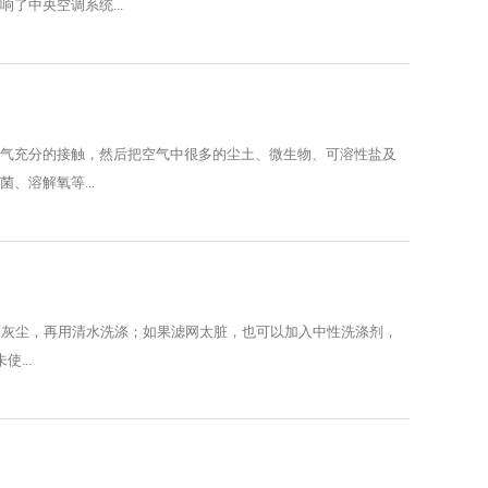
了中央空调系统...
空气充分的接触，然后把空气中很多的尘土、微生物、可溶性盐及
、溶解氧等...
面灰尘，再用清水洗涤；如果滤网太脏，也可以加入中性洗涤剂，
...