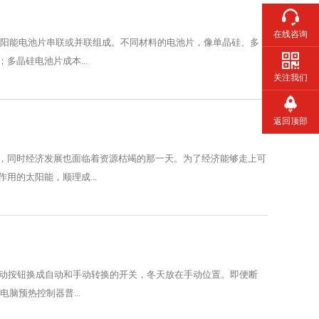
在线咨询
太阳能电池片串联或并联组成。不同材料的电池片，像单晶硅、多
晶硅电池片成本...
关注我们
返回顶部
，同时经济发展也面临着资源枯竭的那一天。为了经济能够走上可
的太阳能，顺理成...
启动按钮换成自动和手动转换的开关，冬天放在手动位置。即便断
脑预热控制器普...