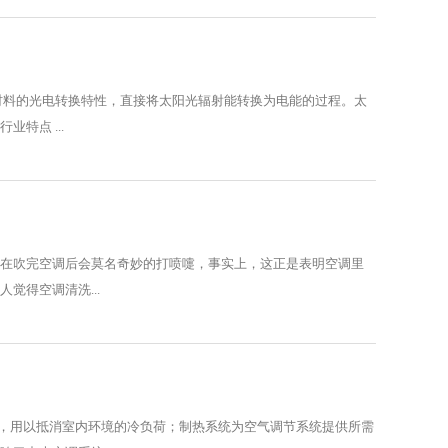
材料的光电转换特性，直接将太阳光辐射能转换为电能的过程。太
特点 ...
伴在吹完空调后会莫名奇妙的打喷嚏，事实上，这正是表明空调里
觉得空调清洗...
，用以抵消室内环境的冷负荷；制热系统为空气调节系统提供所需